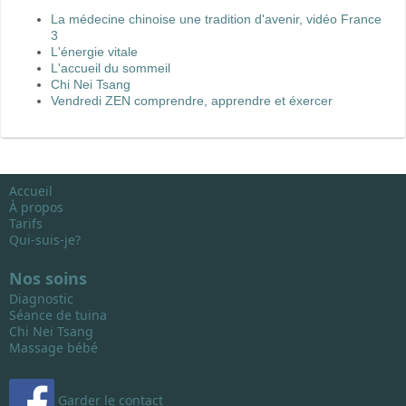
La médecine chinoise une tradition d'avenir, vidéo France
3
L'énergie vitale
L'accueil du sommeil
Chi Nei Tsang
Vendredi ZEN comprendre, apprendre et éxercer
Accueil
À propos
Tarifs
Qui-suis-je?
Nos soins
Diagnostic
Séance de tuina
Chi Nei Tsang
Massage bébé
Garder le contact