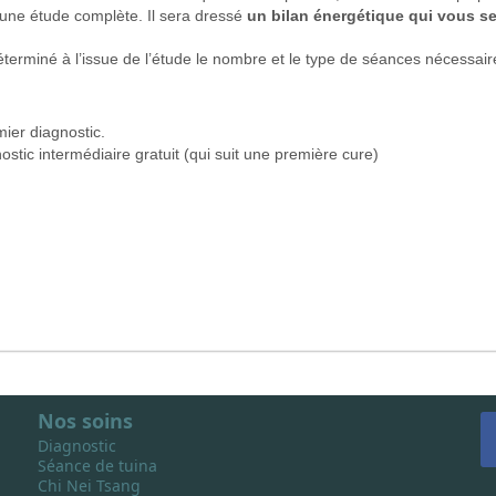
r une étude complète. Il sera dressé
un bilan énergétique qui vous ser
déterminé à l’issue de l’étude le nombre et le type de séances nécessair
ier diagnostic.
ostic intermédiaire gratuit (qui suit une première cure)
Nos soins
Diagnostic
Séance de tuina
Chi Nei Tsang