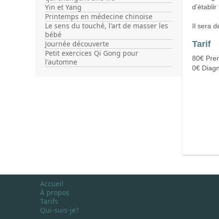
Yin et Yang
d’établi
Printemps en médecine chinoise
Le sens du touché, l'art de masser les
Il sera 
bébé
Tarif
Journée découverte
Petit exercices Qi Gong pour
80€ Prem
l'automne
0€ Diagn
Accueil
À propos
Tarifs
Qui-suis-je?