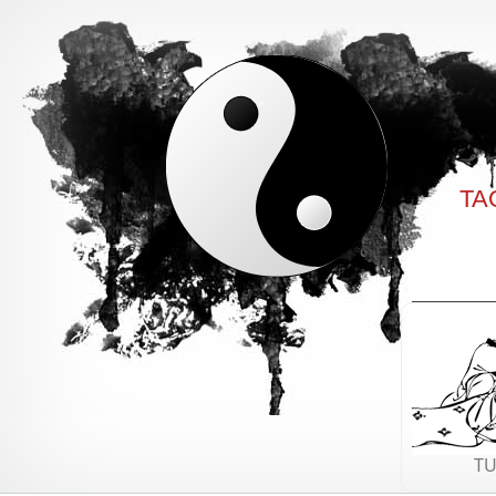
TAO
TU